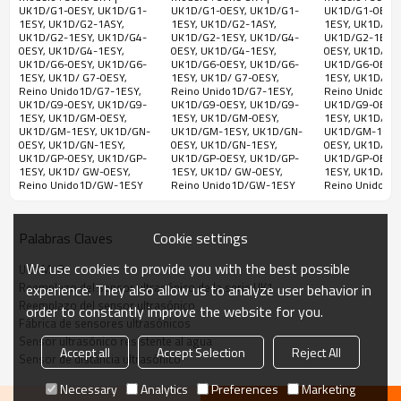
UK1D/G1-0ESY, UK1D/G1-
UK1D/G1-0ESY, UK1D/G1-
UK1D/G1-0ESY,
M18 Distancia de
Datasensing Distancia
la serie UK1 d
1ESY, UK1D/G2-1ASY,
1ESY, UK1D/G2-1ASY,
1ESY, UK1D/G2
Reino Unido
CSB30-2000-
detección de 200 a 2200
de detección 800 mm
Datasensing D
UK1D/G2-1ESY, UK1D/G4-
UK1D/G2-1ESY, UK1D/G4-
UK1D/G2-1ESY,
1D/G6-0ESY
J60-IE5-V15
0ESY, UK1D/G4-1ESY,
0ESY, UK1D/G4-1ESY,
0ESY, UK1D/G4
mm Conexión M12
Conexión M12
de detección 
UK1D/G6-0ESY, UK1D/G6-
UK1D/G6-0ESY, UK1D/G6-
UK1D/G6-0ESY,
400 mm
Reino Unido
CSB30-2000-
1ESY, UK1D/ G7-0ESY,
1ESY, UK1D/ G7-0ESY,
1ESY, UK1D/ G7
1D/G6-1ESY
J60-IE5-V15
Reino Unido1D/G7-1ESY,
Reino Unido1D/G7-1ESY,
Reino Unido1D
UK1D/G9-0ESY, UK1D/G9-
UK1D/G9-0ESY, UK1D/G9-
UK1D/G9-0ESY,
1ESY, UK1D/GM-0ESY,
1ESY, UK1D/GM-0ESY,
1ESY, UK1D/GM
Reino Unido
CSB30-2000-
UK1D/GM-1ESY, UK1D/GN-
UK1D/GM-1ESY, UK1D/GN-
UK1D/GM-1ESY
1D/G7-0ESY
J60-UE5-V15
0ESY, UK1D/GN-1ESY,
0ESY, UK1D/GN-1ESY,
0ESY, UK1D/GN
UK1D/GP-0ESY, UK1D/GP-
UK1D/GP-0ESY, UK1D/GP-
UK1D/GP-0ESY,
Reino Unido
CSB30-2000-
1ESY, UK1D/ GW-0ESY,
1ESY, UK1D/ GW-0ESY,
1ESY, UK1D/ G
Reino Unido1D/GW-1ESY
Reino Unido1D/GW-1ESY
Reino Unido1D
1D/G7-1ESY
J60-UE5-V15
Reino Unido
CSB30-2000-
1D/G9-0ESY
J60-UE5-V15
Cookie settings
Palabras Claves
Modelos
Reino Unido
CSB30-2000-
We use cookies to provide you with the best possible
UK1 M18
1D/G9-1ESY
J60-UE5-V15
Reemplazo del sensor ultrasónico de la serie UK1
experience. They also allow us to analyze user behavior in
Reemplazo del sensor ultrasónico
CSB30-2000-
order to constantly improve the website for you.
Reino Unido
Fábrica de sensores ultrasónicos
J60-2EP-IO-
1D/GM-0ESY
Sensor ultrasónico resistente al agua
V15
Accept all
Accept Selection
Reject All
Sensor de distancia ultrasónico
CSB30-2000-
UK1D/GM-
Necessary
Analytics
Preferences
Marketing
J60-2EP-IO-