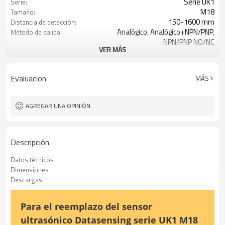
Serie UK1
Serie:
M18
Tamaño:
150-1600 mm
Distancia de detección:
Analógico, Analógico+NPN/PNP,
Método de salida:
NPN/PNP NO/NC
VER MÁS
M12
Tipo de conexión:
IP67
Nivel de seguridad:
PBT, acero inoxidable AISI 316L
Material:
Evaluacion
MÁS
AGREGAR UNA OPINIÓN
Descripción
Datos técnicos
Dimensiones
Descargas
Para el reemplazo del sensor
ultrasónico Datasensing serie UK1 M18