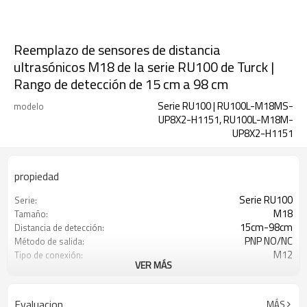
Reemplazo de sensores de distancia
ultrasónicos M18 de la serie RU100 de Turck |
Rango de detección de 15 cm a 98 cm
Serie RU100 | RU100L-M18MS-
modelo
UP8X2-H1151, RU100L-M18M-
UP8X2-H1151
propiedad
Serie RU100
Serie:
M18
Tamaño:
15cm-98cm
Distancia de detección:
PNP NO/NC
Método de salida:
M12
Tipo de conexión:
VER MÁS
IP67
Nivel de seguridad:
Latón niquelado
Material:
Evaluacion
MÁS