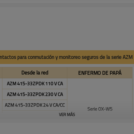
contactos para conmutación y monitoreo seguros de la serie A
Desde la red
ENFERMO DE PAPÁ
AZM 415-33ZPDK 110 V CA
AZM 415-33ZPDK 230 V CA
AZM 415-33ZPDK 24 V CA/CC
Serie OX-W5
VER MÁS
AZM 415-33ZPDKE 110 V CA
AZM 415-33ZPDKE 24 V