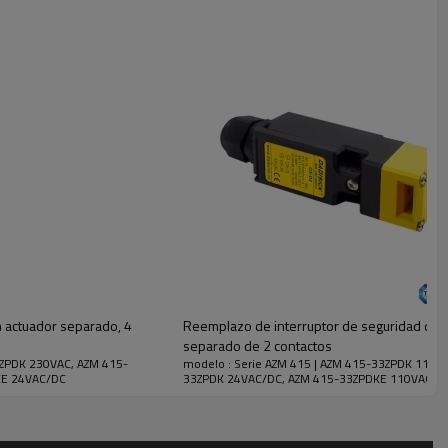
n actuador separado, 4
Reemplazo de interruptor de seguridad de l
separado de 2 contactos
3ZPDK 230VAC, AZM 415-
modelo : Serie AZM 415 | AZM 415-33ZPDK 110V
KE 24VAC/DC
33ZPDK 24VAC/DC, AZM 415-33ZPDKE 110VAC, 