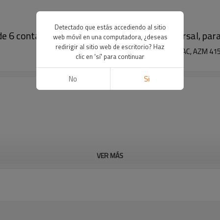
Detectado que estás accediendo al sitio
de 6 contactos de la serie AZM 415 de Schmersal, pa
web móvil en una computadora, ¿deseas
redirigir al sitio web de escritorio? Haz
Serie AZM 415 | AZM 415-33ZPDK 110VAC, AZM 4
clic en 'sí' para continuar
No
Si
VER MÁS