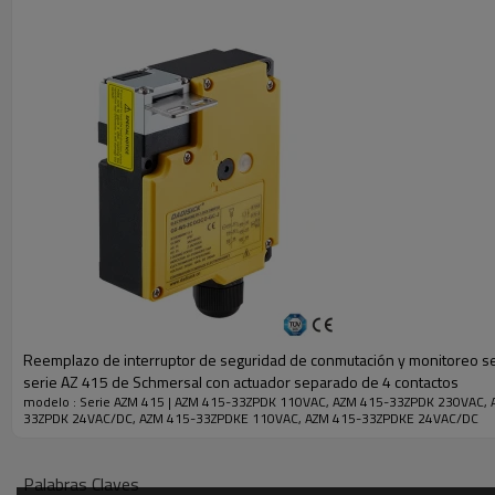
Principio del sensor
Principio de bloqueo
Número de contactos
Fuerza de bloqueo
Velocidad de aproximación
Frecuencia de actuación
Material
Conector
Parámetros técnicos
Reemplazo de interruptor de seguridad de conmutación y monitoreo se
serie AZ 415 de Schmersal con actuador separado de 4 contactos
Consumo de energía
modelo : Serie AZM 415 | AZM 415-33ZPDK 110VAC, AZM 415-33ZPDK 230VAC, 
33ZPDK 24VAC/DC, AZM 415-33ZPDKE 110VAC, AZM 415-33ZPDKE 24VAC/DC
Tensión de conmutación
Corriente nominal de
Palabras Claves
funcionamiento (voltaje)