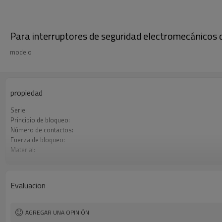
Para interruptores de seguridad electromecánicos 
modelo
propiedad
Serie:
Principio de bloqueo:
Número de contactos:
Fuerza de bloqueo:
Material:
Conexión:
Nivel de seguridad:
Certificaciones:
Evaluacion
AGREGAR UNA OPINIÓN