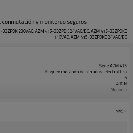
ra conmutación y monitoreo seguros
15-33ZPDK 230VAC, AZM 415-33ZPDK 24VAC/DC, AZM 415-33ZPDKE
110VAC, AZM 415-33ZPDKE 24VAC/DC
Serie AZM 415
Bloqueo mecánico de cerradura electrolítica
6
400 N
Aluminio
M20 x 1,5
IP67
BG, cULus, CCC
MÁS