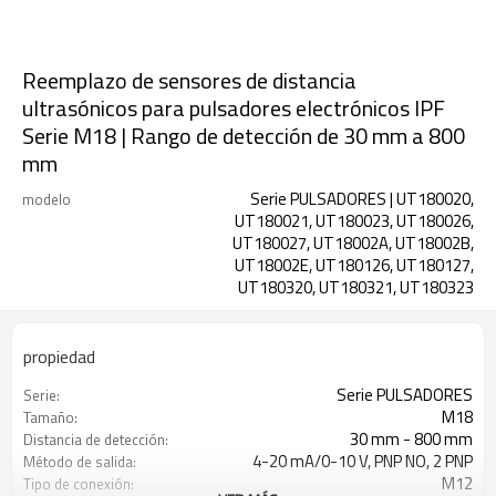
Reemplazo de sensores de distancia
ultrasónicos para pulsadores electrónicos IPF
Serie M18 | Rango de detección de 30 mm a 800
mm
Serie PULSADORES | UT180020,
modelo
UT180021, UT180023, UT180026,
UT180027, UT18002A, UT18002B,
UT18002E, UT180126, UT180127,
UT180320, UT180321, UT180323
propiedad
Serie PULSADORES
Serie:
M18
Tamaño:
30 mm - 800 mm
Distancia de detección:
4-20 mA/0-10 V, PNP NO, 2 PNP
Método de salida:
M12
Tipo de conexión: