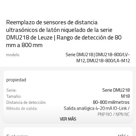
Reemplazo de sensores de distancia
ultrasónicos de latón niquelado de la serie
DMU218 de Leuze | Rango de detección de 80
mm a 800 mm
Serie DMU218 | DMU218-800/LV-
modelo
M12, DMU218-800/LA-M12
propiedad
Serie DMU218
Serie:
M18
Tamaño:
80-800 milímetros
Distancia de detección:
Salida analógica 4-20 mA IO-Link /
Método de salida:
PNP NO / NPN NC
VER MÁS
M12
Tipo de conexión:
IP67
Nivel de seguridad:
Latón niquelado
Material: