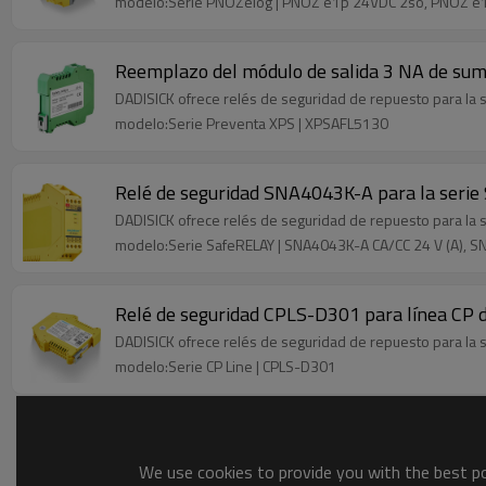
modelo:Serie PNOZelog | PNOZ e1p 24VDC 2so, PNOZ e
Reemplazo del módulo de salida 3 NA de sumi
DADISICK ofrece relés de seguridad de repuesto para la s
modelo:Serie Preventa XPS | XPSAFL5130
Relé de seguridad SNA4043K-A para la serie 
DADISICK ofrece relés de seguridad de repuesto para la s
modelo:Serie SafeRELAY | SNA4043K-A CA/CC 24 V (A), S
Relé de seguridad CPLS-D301 para línea CP de
DADISICK ofrece relés de seguridad de repuesto para la se
modelo:Serie CP Line | CPLS-D301
We use cookies to provide you with the best pos