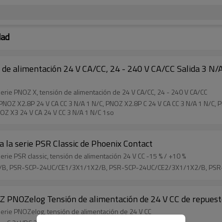
dad
 de alimentación 24 V CA/CC, 24 - 240 V CA/CC Salida 3
serie PNOZ X, tensión de alimentación de 24 V CA/CC, 24 - 240 V CA/CC
PNOZ X2.8P 24 V CA CC 3 N/A 1 N/C, PNOZ X2.8P C 24 V CA CC 3 N/A 1 N/C,
OZ X3 24 V CA 24 V CC 3 N/A 1 N/C 1so
a la serie PSR Classic de Phoenix Contact
erie PSR classic, tensión de alimentación 24 V CC -15 % / +10 %
1X2/B, PSR-SCP-24UC/CE1/3X1/1X2/B, PSR-SCP-24UC/CE2/3X1/1X2/B, P
LZ PNOZelog Tensión de alimentación de 24 V CC de repues
serie PNOZelog, tensión de alimentación de 24 V CC