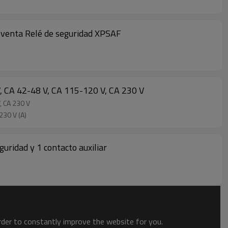
reventa Relé de seguridad XPSAF
, CA 42-48 V, CA 115-120 V, CA 230 V
, CA 230 V
230 V (A)
uridad y 1 contacto auxiliar
order to constantly improve the website for you.