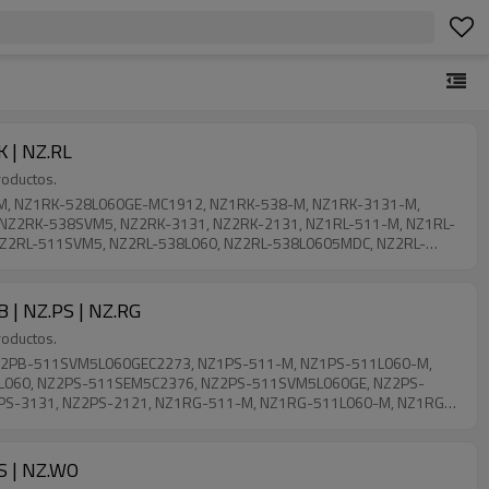
K | NZ.RL
roductos.
-M, NZ1RK-528L060GE-MC1912, NZ1RK-538-M, NZ1RK-3131-M,
Z2RK-538SVM5, NZ2RK-3131, NZ2RK-2131, NZ1RL-511-M, NZ1RL-
NZ2RL-511SVM5, NZ2RL-538L060, NZ2RL-538L0605MDC, NZ2RL-
B | NZ.PS | NZ.RG
roductos.
NZ2PB-511SVM5L060GEC2273, NZ1PS-511-M, NZ1PS-511L060-M,
1L060, NZ2PS-511SEM5C2376, NZ2PS-511SVM5L060GE, NZ2PS-
S-3131, NZ2PS-2121, NZ1RG-511-M, NZ1RG-511L060-M, NZ1RG-
VM5, NZ2RG-3131
RS | NZ.WO