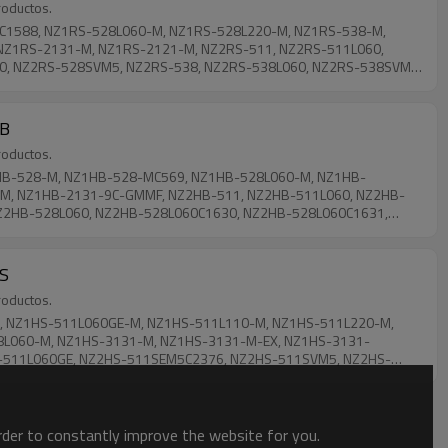
roductos.
MC1588, NZ1RS-528L060-M, NZ1RS-528L220-M, NZ1RS-538-M,
NZ1RS-2131-M, NZ1RS-2121-M, NZ2RS-511, NZ2RS-511L060,
, NZ2RS-528SVM5, NZ2RS-538, NZ2RS-538L060, NZ2RS-538SVM5,
0-M, NZ1WO-528-M, NZ1WO-528L060-M, NZ1WO-538-M, NZ1WO-
2WO-511SVM5L060GE, NZ2WO-511SVM5L060GEC2273, NZ2WO-
HB
roductos.
1HB-528-M, NZ1HB-528-MC569, NZ1HB-528L060-M, NZ1HB-
M, NZ1HB-2131-9C-GMMF, NZ2HB-511, NZ2HB-511L060, NZ2HB-
Z2HB-528L060, NZ2HB-528L060C1630, NZ2HB-528L060C1631,
HS
roductos.
M, NZ1HS-511L060GE-M, NZ1HS-511L110-M, NZ1HS-511L220-M,
8L060-M, NZ1HS-3131-M, NZ1HS-3131-M-EX, NZ1HS-3131-
-511L060GE, NZ2HS-511SEM5C2376, NZ2HS-511SVM5, NZ2HS-
, NZ2HS-538SEM5C2334, NZ2HS-538SVM5, NZ2HS-3131, NZ2HS-
order to constantly improve the website for you.