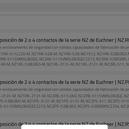
osición de 2 o 4 contactos de la serie NZ de Euchner | NZ.R
de enclavamiento de seguridad con sólidas capacidades de fabricación de p
 NZ1RK-511L220-M, NZ1RK-528-M, NZ1RK-528-MC1912, NZ1RK-528L060
2RK-511SVM5L060GE, NZ2RK-511SVM5L060GEC2273, NZ2RK-528SVM5, N
538-M, NZ1RL-538L060-M, NZ1RL-3131-M, NZ1RL-2131-M, NZ2RL-511, 
osición de 2 o 4 contactos de la serie NZ de Euchner | NZ.P
de enclavamiento de seguridad con sólidas capacidades de fabricación de p
PB-3131-M, NZ1PB-2131-M, NZ2PB-511L060, NZ2PB-511SVM5L060GE, 
PS-538L060-M, NZ1PS-3131-M, NZ1PS-2131-M, NZ2PS-511, NZ2PS-51
-511SVM5L060GEC2273, NZ2PS-538L060, NZ2PS-538SEM5C2334, NZ2P
31-M, NZ1RG-2131-M, NZ2RG-511L060, NZ2RG-511SVM5, NZ2RG-528S
osición de 2 o 4 contactos de la serie NZ de Euchner | NZ.