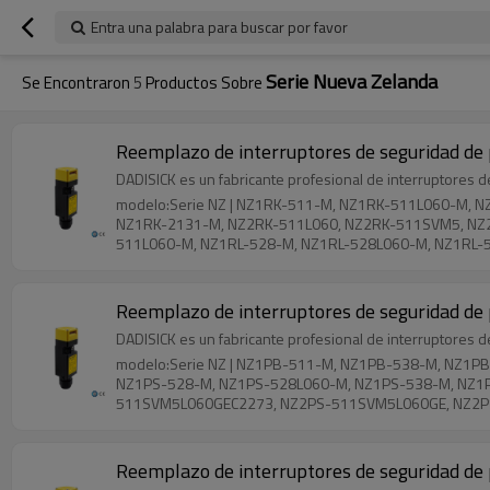
Entra una palabra para buscar por favor
Serie Nueva Zelanda
Se Encontraron
5
Productos Sobre
Reemplazo de interruptores de seguridad de p
DADISICK es un fabricante profesional de interruptores 
modelo:Serie NZ | NZ1RK-511-M, NZ1RK-511L060-M,
NZ1RK-2131-M, NZ2RK-511L060, NZ2RK-511SVM5, NZ
511L060-M, NZ1RL-528-M, NZ1RL-528L060-M, NZ1RL-
3131, NZ2RL-2131, NZ2RL-2121, NZ2RL-2121C1831
Reemplazo de interruptores de seguridad de p
DADISICK es un fabricante profesional de interruptores 
modelo:Serie NZ | NZ1PB-511-M, NZ1PB-538-M, NZ1
NZ1PS-528-M, NZ1PS-528L060-M, NZ1PS-538-M, NZ1
511SVM5L060GEC2273, NZ2PS-511SVM5L060GE, NZ2PS
528-M, NZ1RG-528L060-M, NZ1RG-538-M, NZ1RG-31
Reemplazo de interruptores de seguridad de p