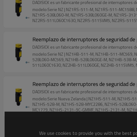
DADISICK es un fabricante profesional de interruptores 
modelo:Serie NZ | NZ1RS-511-M, NZ1RS-511-MC1588
NZ1RS-538L060-M, NZ1RS-538L060GE-M, NZ1RS-3131
NZ2RS-511L060C1630, NZ2RS-511SVM5, NZ2RS-511S
NZ2RS-3131, NZ2RS-3131-9C-GMMF, NZ2RS-2131, N
538L060-M, NZ1WO-3131-M, NZ1WO-2131-M, NZ2WO
528L060, NZ2WO-528SVM5, NZ2WO-538L060, NZ2WO
Reemplazo de interruptores de seguridad de p
DADISICK es un fabricante profesional de interruptores 
modelo:Serie NZ | NZ1HB-511-M, NZ1HB-511-MC569
528L060-MC569, NZ1HB-528L060GE-M, NZ1HB-538-M,
511L060C1630, NZ2HB-511L060GE, NZ2HB-511SVM5,
NZ2HB-528SVM5, NZ2HB-538, NZ2HB-538L060, NZ2H
Reemplazo de interruptores de seguridad de p
DADISICK es un fabricante profesional de interruptores 
modelo:Serie Nueva Zelanda | NZ1HS-511-M, NZ1HS
NZ1HS-528-M, NZ1HS-528-MYC2286, NZ1HS-528L060-
MC1779, NZ1HS-2131-9C-GMMF, NZ1HS-2131-M, NZ1H
511SVM5L060GE, NZ2HS-511SVM5L060GEC2273, NZ2HS
3131-10C-FW, NZ2HS-3131-9C-GMMF, NZ2HS-2131, N
We use cookies to provide you with the best pos