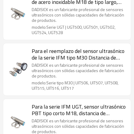
de acero inoxidable M18 de tipo largo,
distancia de detección de 40 mm a 300
DADISICK es un fabricante profesional de sensores
mm
ultrasónicos con sólidas capacidades de fabricación
de productos.
modelo:Serie UGT | UGT500, UGT501, UGT502,
UGT524, UGT528
Para el reemplazo del sensor ultrasónico
de la serie IFM tipo M30 Distancia de
detección de 600 mm a 8000 mm
DADISICK es un fabricante profesional de sensores
ultrasónicos con sólidas capacidades de fabricación
de productos.
modelo:Serie tipo M30 | UIT506, UIT507, UIT508,
UIT515, UIT516, UIT517
Para la serie IFM UGT, sensor ultrasónico
PBT tipo corto M18, distancia de
detección de 60 mm a 800 mm
DADISICK es un fabricante profesional de sensores
ultrasónicos con sólidas capacidades de fabricación
de productos.