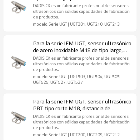
Distancia de detección de 60 mm a 800
DADISICK es un fabricante profesional de sensores
mm
ultrasónicos con sólidas capacidades de fabricación
de productos.
modelo:Serie UGT | UGT201, UGT210, UGT213
Para la serie IFM UGT, sensor ultrasónico
de acero inoxidable M18 de tipo largo,
distancia de detección de 60 mm a 800
DADISICK es un fabricante profesional de sensores
mm
ultrasónicos con sólidas capacidades de fabricación
de productos.
modelo:Serie UGT | UGT503, UGT504, UGT505,
UGT525, UGT527, UGT527
Para la serie IFM UGT, sensor ultrasónico
PBT tipo corto M18, distancia de
detección de 40 mm a 300 mm
DADISICK es un fabricante profesional de sensores
ultrasónicos con sólidas capacidades de fabricación
de productos.
modelo:Serie UGT | UGT200, UGT209, UGT212