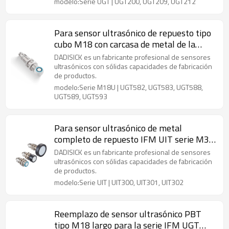
modelo:Serie UGT | UGT200, UGT209, UGT212
Para sensor ultrasónico de repuesto tipo
cubo M18 con carcasa de metal de la
serie IFM UGT Distancia de detección de
DADISICK es un fabricante profesional de sensores
60 mm a 800 mm
ultrasónicos con sólidas capacidades de fabricación
de productos.
modelo:Serie M18U | UGT582, UGT583, UGT588,
UGT589, UGT593
Para sensor ultrasónico de metal
completo de repuesto IFM UIT serie M30
Distancia de detección de 250 mm a 2500
DADISICK es un fabricante profesional de sensores
mm
ultrasónicos con sólidas capacidades de fabricación
de productos.
modelo:Serie UIT | UIT300, UIT301, UIT302
Reemplazo de sensor ultrasónico PBT
tipo M18 largo para la serie IFM UGT