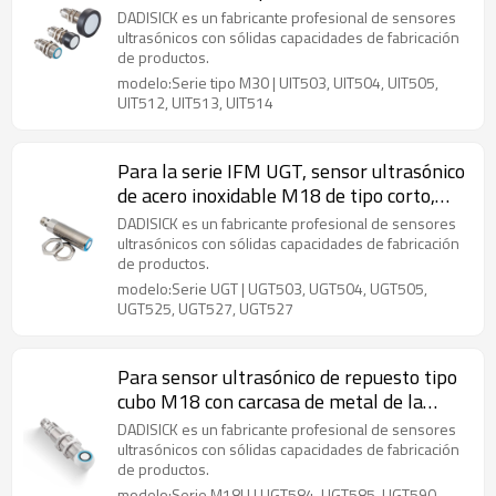
detección de 350 mm a 6000 mm
DADISICK es un fabricante profesional de sensores
ultrasónicos con sólidas capacidades de fabricación
de productos.
modelo:Serie tipo M30 | UIT503, UIT504, UIT505,
UIT512, UIT513, UIT514
Para la serie IFM UGT, sensor ultrasónico
de acero inoxidable M18 de tipo corto,
distancia de detección de 60 mm a 800
DADISICK es un fabricante profesional de sensores
mm
ultrasónicos con sólidas capacidades de fabricación
de productos.
modelo:Serie UGT | UGT503, UGT504, UGT505,
UGT525, UGT527, UGT527
Para sensor ultrasónico de repuesto tipo
cubo M18 con carcasa de metal de la
serie IFM UGT Distancia de detección de
DADISICK es un fabricante profesional de sensores
80 mm a 1200 mm
ultrasónicos con sólidas capacidades de fabricación
de productos.
modelo:Serie M18U | UGT584, UGT585, UGT590,