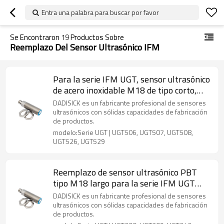
Entra una palabra para buscar por favor
Se Encontraron
19
Productos Sobre
Reemplazo Del Sensor Ultrasónico IFM
Para la serie IFM UGT, sensor ultrasónico
de acero inoxidable M18 de tipo corto,
distancia de detección de 80 mm a 1200
DADISICK es un fabricante profesional de sensores
mm
ultrasónicos con sólidas capacidades de fabricación
de productos.
modelo:Serie UGT | UGT506, UGT507, UGT508,
UGT526, UGT529
Reemplazo de sensor ultrasónico PBT
tipo M18 largo para la serie IFM UGT
Distancia de detección de 40 mm a 300
DADISICK es un fabricante profesional de sensores
mm
ultrasónicos con sólidas capacidades de fabricación
de productos.