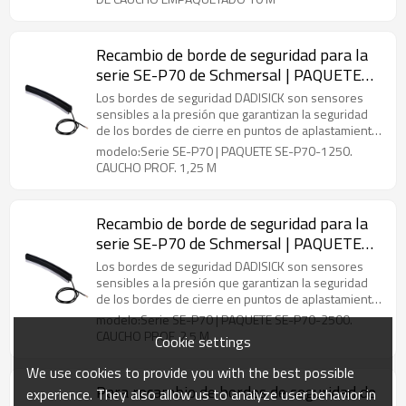
otras instalaciones para equipos de manipulación
para proteger a las personas o a las máquinas de
daños.
Recambio de borde de seguridad para la
serie SE-P70 de Schmersal | PAQUETE
SE-P70-1250. CAUCHO PROF. 1,25 M
Los bordes de seguridad DADISICK son sensores
sensibles a la presión que garantizan la seguridad
de los bordes de cierre en puntos de aplastamiento
o corte que son propensos a accidentes. Se
modelo:Serie SE-P70 | PAQUETE SE-P70-1250.
encuentran en puertas automáticas, máquinas u
CAUCHO PROF. 1,25 M
otras instalaciones para equipos de manipulación
para proteger a las personas o a las máquinas de
daños.
Recambio de borde de seguridad para la
serie SE-P70 de Schmersal | PAQUETE
SE-P70-2500. CAUCHO PROF. 2,5 M
Los bordes de seguridad DADISICK son sensores
sensibles a la presión que garantizan la seguridad
de los bordes de cierre en puntos de aplastamiento
o corte que son propensos a accidentes. Se
modelo:Serie SE-P70 | PAQUETE SE-P70-2500.
encuentran en puertas automáticas, máquinas u
CAUCHO PROF. 2,5 M
Cookie settings
otras instalaciones para equipos de manipulación
para proteger a las personas o a las máquinas de
We use cookies to provide you with the best possible
daños.
Para recambio de bordes de seguridad de
experience. They also allow us to analyze user behavior in