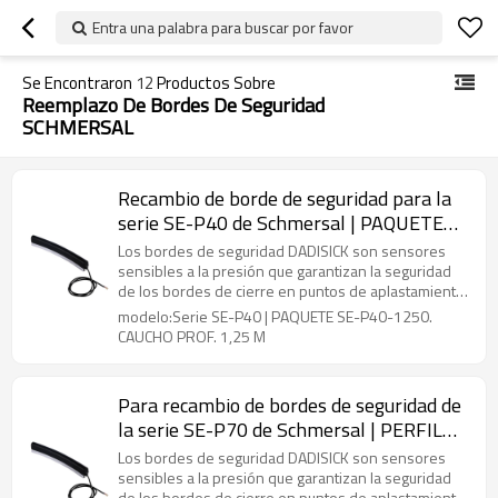
Entra una palabra para buscar por favor
Se Encontraron
12
Productos Sobre
Reemplazo De Bordes De Seguridad
SCHMERSAL
Recambio de borde de seguridad para la
serie SE-P40 de Schmersal | PAQUETE
SE-P40-1250. CAUCHO PROF. 1,25 M
Los bordes de seguridad DADISICK son sensores
sensibles a la presión que garantizan la seguridad
de los bordes de cierre en puntos de aplastamiento
o corte que son propensos a accidentes. Se
modelo:Serie SE-P40 | PAQUETE SE-P40-1250.
encuentran en puertas automáticas, máquinas u
CAUCHO PROF. 1,25 M
otras instalaciones para equipos de manipulación
para proteger a las personas o a las máquinas de
daños.
Para recambio de bordes de seguridad de
la serie SE-P70 de Schmersal | PERFIL
DE CAUCHO EMPAQUETADO SE-P70-
Los bordes de seguridad DADISICK son sensores
5000 5 M
sensibles a la presión que garantizan la seguridad
de los bordes de cierre en puntos de aplastamiento