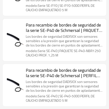
o corte que son propensos a accidentes. Se
modelo:Serie SE-P70 | SE-P70-5000 PERFIL DE
encuentran en puertas automáticas, máquinas u
CAUCHO EMPAQUETADO 5 M
otras instalaciones para equipos de manipulación
para proteger a las personas o a las máquinas de
daños.
Para recambio de bordes de seguridad de
la serie SE-P40 de Schmersal | PAQUETE
SE-P40-NBR1250. CAUCHO PROF. 1,25
Los bordes de seguridad DADISICK son sensores
M
sensibles a la presión que garantizan la seguridad
de los bordes de cierre en puntos de aplastamiento
o corte que son propensos a accidentes. Se
modelo:Serie SE-P40 | PAQUETE SE-P40-NBR1250
encuentran en puertas automáticas, máquinas u
CAUCHO PROF. 1,25 M
otras instalaciones para equipos de manipulación
para proteger a las personas o la maquinaria de
daños.
Para recambio de bordes de seguridad de
la serie SE-P40 de Schmersal | PERFIL
DE CAUCHO EMPAQUETADO SE-P40-
Los bordes de seguridad DADISICK son sensores
5000 5 M
sensibles a la presión que garantizan la seguridad
de los bordes de cierre en puntos de aplastamiento
o corte que son propensos a accidentes. Se
modelo:Serie SE-P40 | SE-P40-5000 PERFIL DE
encuentran en puertas automáticas, máquinas u
CAUCHO EMPAQUETADO 5 M
otras instalaciones para equipos de manipulación
para proteger a las personas o la maquinaria de