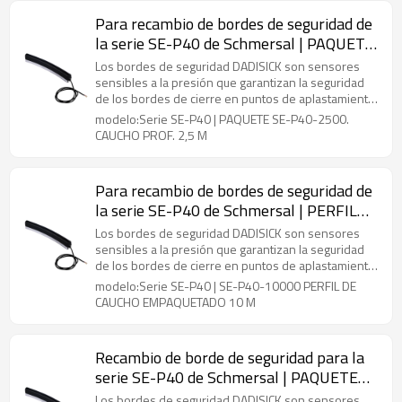
daños.
Para recambio de bordes de seguridad de
la serie SE-P40 de Schmersal | PAQUETE
SE-P40-2500. CAUCHO PROF. 2,5 M
Los bordes de seguridad DADISICK son sensores
sensibles a la presión que garantizan la seguridad
de los bordes de cierre en puntos de aplastamiento
o corte que son propensos a accidentes. Se
modelo:Serie SE-P40 | PAQUETE SE-P40-2500.
encuentran en puertas automáticas, máquinas u
CAUCHO PROF. 2,5 M
otras instalaciones para equipos de manipulación
para proteger a las personas o a las máquinas de
daños.
Para recambio de bordes de seguridad de
la serie SE-P40 de Schmersal | PERFIL
DE CAUCHO EMPAQUETADO SE-P40-
Los bordes de seguridad DADISICK son sensores
10000 10 M
sensibles a la presión que garantizan la seguridad
de los bordes de cierre en puntos de aplastamiento
o corte que son propensos a accidentes. Se
modelo:Serie SE-P40 | SE-P40-10000 PERFIL DE
encuentran en puertas automáticas, máquinas u
CAUCHO EMPAQUETADO 10 M
otras instalaciones para equipos de manipulación
para proteger a las personas o a las máquinas de
daños.
Recambio de borde de seguridad para la
serie SE-P40 de Schmersal | PAQUETE
SE-P40-NBR 2500. CAUCHO PROF. 2,5 M
Los bordes de seguridad DADISICK son sensores