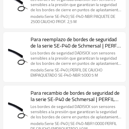
sensibles a la presión que garantizan la seguridad
de los bordes de cierre en puntos de aplastamiento
o corte que son propensos a accidentes. Se
modelo:Serie SE-P40 | SE-P40-NBR PAQUETE DE
encuentran en puertas automáticas, máquinas u
2500 CAUCHO PROF. 2,5 M
otras instalaciones para equipos de manipulación
para proteger a las personas o a las máquinas de
daños.
Para reemplazo de bordes de seguridad
de la serie SE-P40 de Schmersal | PERFIL
DE CAUCHO ENVASADO SE-P40-NBR
Los bordes de seguridad DADISICK son sensores
5000 5 M
sensibles a la presión que garantizan la seguridad
de los bordes de cierre en puntos de aplastamiento
o corte que son propensos a accidentes. Se
modelo:Serie SE-P40 | PERFIL DE CAUCHO
encuentran en puertas automáticas, máquinas u
EMPAQUETADO SE-P40-NBR 5000 5 M
otras instalaciones para equipos de manipulación
para proteger a las personas o a las máquinas de
daños.
Para recambio de bordes de seguridad de
la serie SE-P40 de Schmersal | PERFIL
DE CAUCHO EMPAQUETADO SE-P40-
Los bordes de seguridad DADISICK son sensores
NBR10000 10 M
sensibles a la presión que garantizan la seguridad
de los bordes de cierre en puntos de aplastamiento
o corte que son propensos a accidentes. Se
modelo:Serie SE-P40 | SE-P40-NBR10000 PERFIL
encuentran en puertas automáticas, máquinas u
DE CAUCHO EMPAQUETADO 10 M