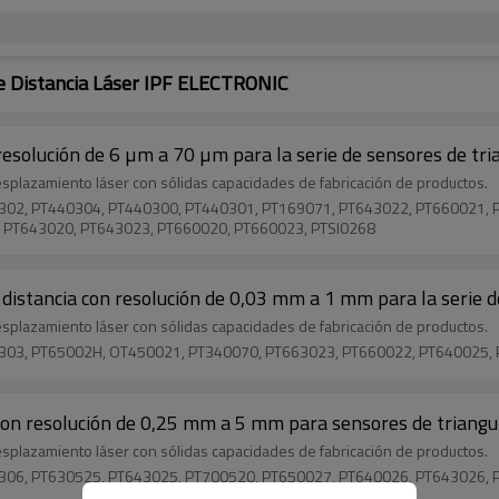
 Distancia Láser IPF ELECTRONIC
resolución de 6 µm a 70 µm para la serie de sensores de tr
splazamiento láser con sólidas capacidades de fabricación de productos.
T440302, PT440304, PT440300, PT440301, PT169071, PT643022, PT660021
 PT643020, PT643023, PT660020, PT660023, PTSI0268
distancia con resolución de 0,03 mm a 1 mm para la serie 
splazamiento láser con sólidas capacidades de fabricación de productos.
T440303, PT65002H, OT450021, PT340070, PT663023, PT660022, PT640025
con resolución de 0,25 mm a 5 mm para sensores de triang
splazamiento láser con sólidas capacidades de fabricación de productos.
T440306, PT630525, PT643025, PT700520, PT650027, PT640026, PT643026,