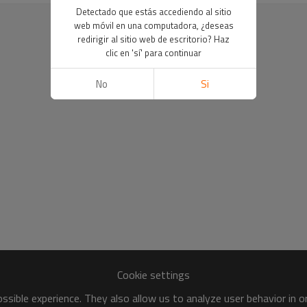
Detectado que estás accediendo al sitio
web móvil en una computadora, ¿deseas
redirigir al sitio web de escritorio? Haz
clic en 'sí' para continuar
No
Si
Cookie settings
sible experience. They also allow us to analyze user behavior in 