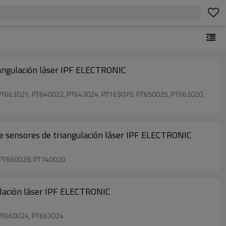
iangulación láser IPF ELECTRONIC
, PT663021, PT640022, PT643024, PT169070, PT650025, PT663020,
de sensores de triangulación láser IPF ELECTRONIC
, PT650028, PT740020
ulación láser IPF ELECTRONIC
 PT660024, PT663024