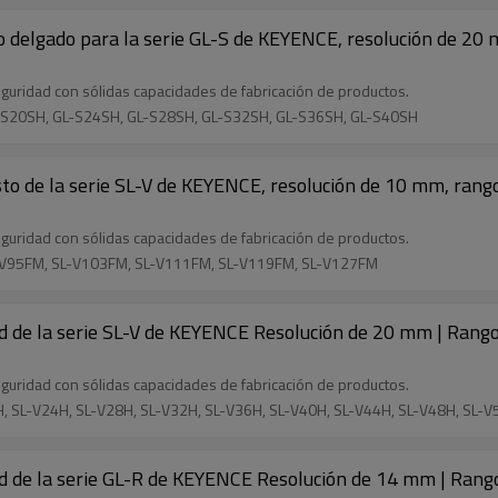
o delgado para la serie GL-S de KEYENCE, resolución de 20
guridad con sólidas capacidades de fabricación de productos.
L-S20SH, GL-S24SH, GL-S28SH, GL-S32SH, GL-S36SH, GL-S40SH
usto de la serie SL-V de KEYENCE, resolución de 10 mm, rang
guridad con sólidas capacidades de fabricación de productos.
L-V95FM, SL-V103FM, SL-V111FM, SL-V119FM, SL-V127FM
ad de la serie SL-V de KEYENCE Resolución de 20 mm | Rango
guridad con sólidas capacidades de fabricación de productos.
H, SL-V24H, SL-V28H, SL-V32H, SL-V36H, SL-V40H, SL-V44H, SL-V48H, SL-
ad de la serie GL-R de KEYENCE Resolución de 14 mm | Rang